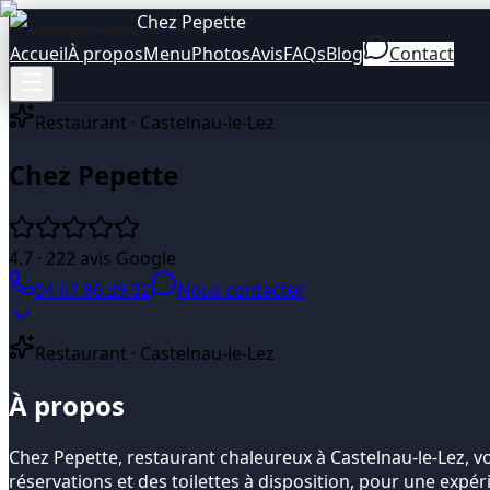
Chez Pepette
Accueil
À propos
Menu
Photos
Avis
FAQs
Blog
Contact
Restaurant · Castelnau-le-Lez
Chez Pepette
4.7
·
222
avis Google
04 67 86 39 32
Nous contacter
Restaurant · Castelnau-le-Lez
À propos
Chez Pepette, restaurant chaleureux à Castelnau-le-Lez, 
réservations et des toilettes à disposition, pour une expé